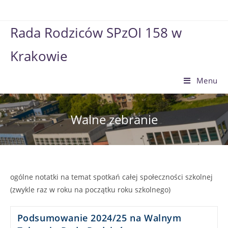
Skip
to
Rada Rodziców SPzOI 158 w
content
Krakowie
Menu
Walne zebranie
ogólne notatki na temat spotkań całej społeczności szkolnej
(zwykle raz w roku na początku roku szkolnego)
Podsumowanie 2024/25 na Walnym