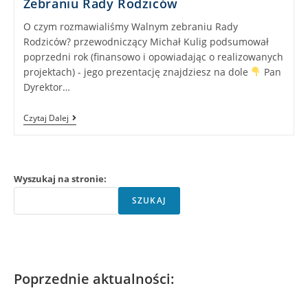
Zebraniu Rady Rodziców
O czym rozmawialiśmy Walnym zebraniu Rady
Rodziców? przewodniczący Michał Kulig podsumował
poprzedni rok (finansowo i opowiadając o realizowanych
projektach) - jego prezentację znajdziesz na dole
Pan
Dyrektor…
Podsumowanie
Czytaj Dalej
2024/25
Na
Walnym
Zebraniu
Rady
Wyszukaj na stronie:
Rodziców
SZUKAJ
Poprzednie aktualności: